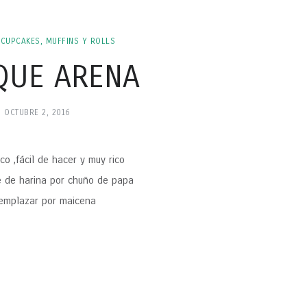
 CUPCAKES, MUFFINS Y ROLLS
QUE ARENA
OCTUBRE 2, 2016
 ,fácil de hacer y muy rico
e de harina por chuño de papa
remplazar por maicena