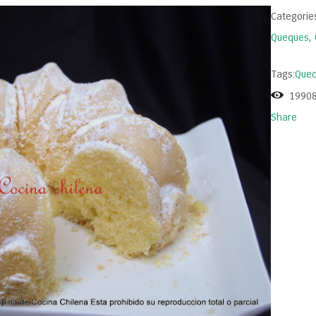
Categorie
Queques, 
Tags:
Queq
1990
Share