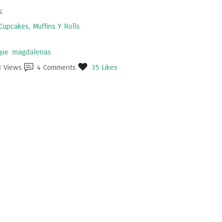
s:
Cupcakes, Muffins Y Rolls
ue .magdalenas
8
Views
4
Comments
35
Likes