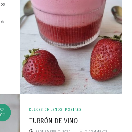
sos
a
 de
DULCES CHILENOS
,
POSTRES
512
TURRÓN DE VINO
SEPTIEMBRE 7, 2020
3
COMMENTS