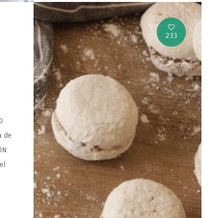
233
0
a de
ÓN:
el