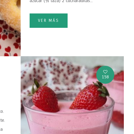
azúcar (½ taza) 2 cucharaditas...
VER MÁS
158
o.
te.
la