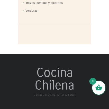
Tragos, bebidas y picoteos
Verduras
Cocina
Chilena
0
Cocina Chilena por Angélica Bertin