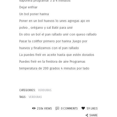
vaporera programar 3 a 4 minutos
Dejar enfriar
Un bol poner harina
Poner en un bol huevos lo unes agregas ajo en
polvo , orégano y sal Batir para unir
En otro un bol el pan rallado unir con queso rallado
Pasar la coliflor primero por harina ,luego por
huevos y finalizamos con el pan rallado
La puedes freír en aceite hasta que estén dorados
Puedes freír en la freidora de aire Programas
temperatura de 200 grados 4 minutos por lado
CATEGORIES:
VERDURAS
TAGS:
VERDURAS
2104
VIEWS
0
COMMENTS
59
LIKES
SHARE