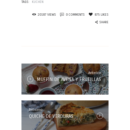
TAGS:
KUCHEN
20187
VIEWS
0
COMMENTS
875
LIKES
SHARE
Navegación
de
entradas
Anterior
Anterior
MUFFIN DE AVENA Y FRUTILLAS
Entrada:
Próximo
Próxima
QUICHE DE VERDURAS
Entrada: