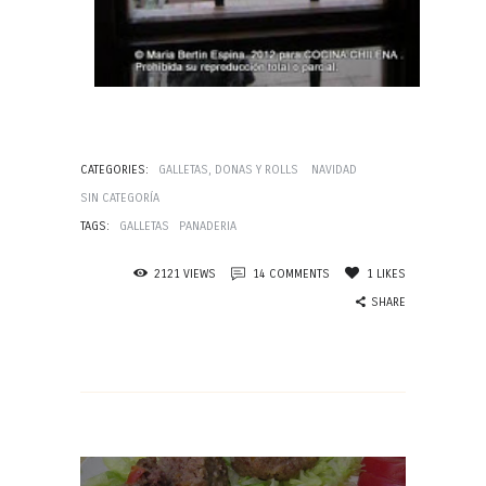
CATEGORIES:
GALLETAS, DONAS Y ROLLS
NAVIDAD
SIN CATEGORÍA
TAGS:
GALLETAS
PANADERIA
2121
VIEWS
14
COMMENTS
1
LIKES
SHARE
Navegación
de
entradas