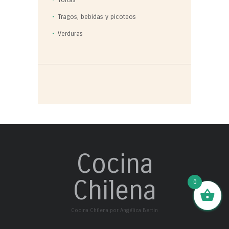
Tortas
Tragos, bebidas y picoteos
Verduras
Cocina
Chilena
0
Cocina Chilena por Angélica Bertin