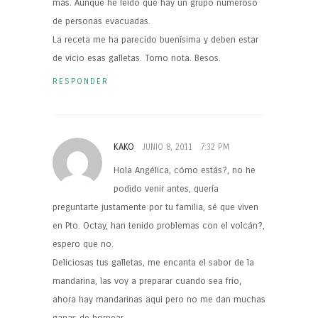
más. Aunque he leído que hay un grupo numeroso
de personas evacuadas.
La receta me ha parecido buenísima y deben estar
de vicio esas galletas. Tomo nota. Besos.
RESPONDER
KAKO
JUNIO 8, 2011
7:32 PM
Hola Angélica, cómo estás?, no he
podido venir antes, quería
preguntarte justamente por tu familia, sé que viven
en Pto. Octay, han tenido problemas con el volcán?,
espero que no.
Deliciosas tus galletas, me encanta el sabor de la
mandarina, las voy a preparar cuando sea frío,
ahora hay mandarinas aqui pero no me dan muchas
ganas de hornear.