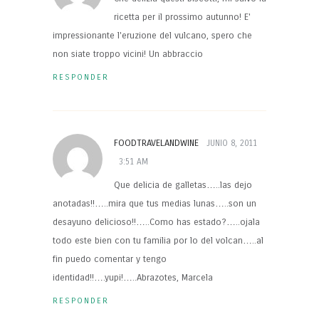
ricetta per il prossimo autunno! E'
impressionante l'eruzione del vulcano, spero che
non siate troppo vicini! Un abbraccio
RESPONDER
FOODTRAVELANDWINE
JUNIO 8, 2011
3:51 AM
Que delicia de galletas…..las dejo
anotadas!!…..mira que tus medias lunas…..son un
desayuno delicioso!!…..Como has estado?…..ojala
todo este bien con tu familia por lo del volcan…..al
fin puedo comentar y tengo
identidad!!….yupi!…..Abrazotes, Marcela
RESPONDER