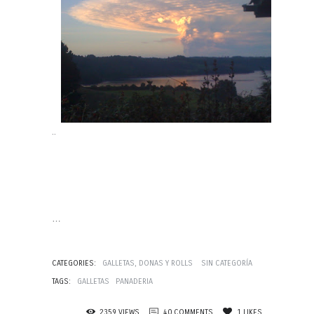
..
…
CATEGORIES:
GALLETAS, DONAS Y ROLLS
SIN CATEGORÍA
TAGS:
GALLETAS
PANADERIA
2359
VIEWS
40
COMMENTS
1
LIKES