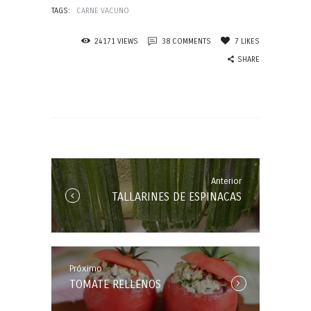
TAGS:
CARNE VACUNO
24171
VIEWS
38
COMMENTS
7
LIKES
SHARE
Navegación
de
entradas
Anterior
Anterior
TALLARINES DE ESPINACAS
Entrada:
Próximo
Próxima
TOMATE RELLENOS
Entrada: