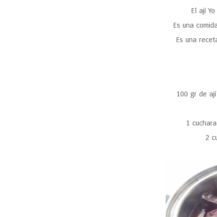
El ají Y
Es una comida
Es una rece
100 gr de aj
1 cuchara
2 c