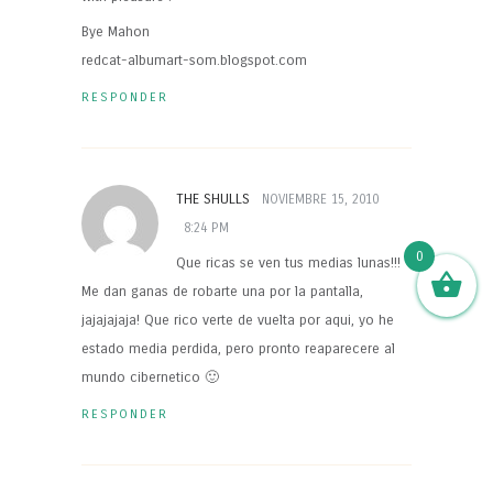
Bye Mahon
redcat-albumart-som.blogspot.com
RESPONDER
THE SHULLS
NOVIEMBRE 15, 2010
8:24 PM
0
Que ricas se ven tus medias lunas!!!
Me dan ganas de robarte una por la pantalla,
jajajajaja! Que rico verte de vuelta por aqui, yo he
estado media perdida, pero pronto reaparecere al
mundo cibernetico 🙂
RESPONDER