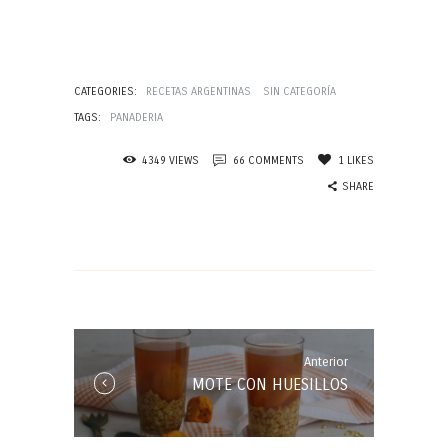
CATEGORIES:
RECETAS ARGENTINAS
SIN CATEGORÍA
TAGS:
PANADERIA
4349
VIEWS
66
COMMENTS
1
LIKES
SHARE
Navegación
de
entradas
Anterior
Anterior
MOTE CON HUESILLOS
Entrada: