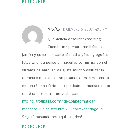
RESPONDER
MARÍAS
DICIEMBRE 6, 2010
4:43 PM
Qué delicia descubrir este blog!
Cuando me preparo medialunas de
jamón y queso las corto al medio y les agrego las
fetas…nunca pensé en hacerlas yo misma con el
sistema de enrollar. Me gusta mucho disfrutar la
comida y más si es con productos locales…ahora
encontré una oferta de tomaticán de mariscos con
congrio, cosas así me gusta comer.
http://cl.groupalia.com/index.php/tomatican-
mariscos-luciabistro.html?___store=santiago_cl
Seguiré pasando por aquí, saludos!
RESPONDER