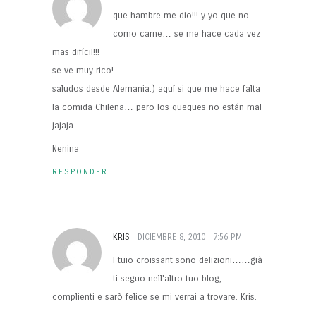
que hambre me dio!!! y yo que no
como carne… se me hace cada vez
mas difícil!!!
se ve muy rico!
saludos desde Alemania:) aquí si que me hace falta
la comida Chilena… pero los queques no están mal
jajaja
Nenina
RESPONDER
KRIS
DICIEMBRE 8, 2010
7:56 PM
I tuio croissant sono delizioni……già
ti seguo nell'altro tuo blog,
complienti e sarò felice se mi verrai a trovare. Kris.