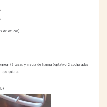
s
a
as de azúcar)
ornear (3 tazas y media de harina )optativo 2 cucharadas
o que quieras
do)