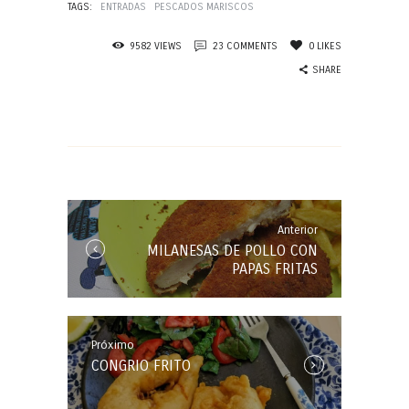
TAGS:
ENTRADAS
PESCADOS MARISCOS
9582
VIEWS
23
COMMENTS
0
LIKES
SHARE
Navegación
de
entradas
Anterior
Anterior
MILANESAS DE POLLO CON
Entrada:
PAPAS FRITAS
Próximo
Próxima
CONGRIO FRITO
Entrada: