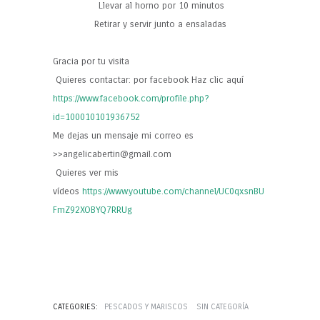
Llevar al horno por 10 minutos
Retirar y servir junto a ensaladas
Gracia por tu visita
Quieres contactar: por facebook Haz clic aquí
https://www.facebook.com/profile.php?
id=100010101936752
Me dejas un mensaje mi correo es
>>angelicabertin@gmail.com
Quieres ver mis
vídeos
https://www.youtube.com/channel/UC0qxsnBU
FmZ92XOBYQ7RRUg
CATEGORIES:
PESCADOS Y MARISCOS
SIN CATEGORÍA