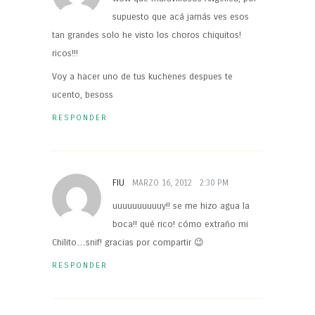
supuesto que acá jamás ves esos
tan grandes solo he visto los choros chiquitos!
ricos!!!
Voy a hacer uno de tus kuchenes despues te
ucento, besoss
RESPONDER
FIU
MARZO 16, 2012
2:30 PM
uuuuuuuuuuy!! se me hizo agua la
boca!! qué rico! cómo extraño mi
Chilito…snif! gracias por compartir 😉
RESPONDER