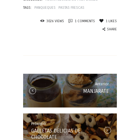
TAGS:
PANQUEQUES
PASTAS FRESCAS
3026
VIEWS
1
COMMENTS
1
LIKES
SHARE
Navegación
de
entradas
Anterior
Anterior
MANJARATE
Entrada:
Próximo
Próxima
GALLETAS DELICIAS DE
Entrada:
CHOCOLATE