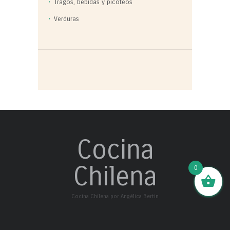
Tragos, bebidas y picoteos
Verduras
Cocina
Chilena
0
Cocina Chilena por Angélica Bertin