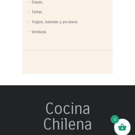
Sopas,
Tortas
Tragos, bebidas y picoteos
Verduras
Cocina
Chilena
0