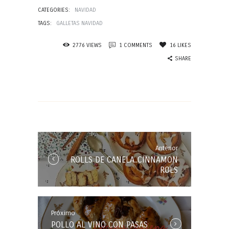
CATEGORIES:
NAVIDAD
TAGS:
GALLETAS NAVIDAD
2776
VIEWS
1
COMMENTS
16
LIKES
SHARE
Navegación
de
entradas
Anterior
Anterior
ROLLS DE CANELA..CINNAMON
Entrada:
ROLS
Próximo
Próxima
POLLO AL VINO CON PASAS
Entrada: