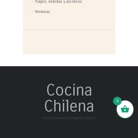
Tragos, bebidas y picoteos
Verduras
Cocina
Chilena
0
Cocina Chilena por Angélica Bertin