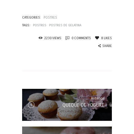
CATEGORIES:
POSTRES
TAGS:
POSTRES
POSTRES DE GELATINA
2230
VIEWS
0
COMMENTS
8
LIKES
SHARE
Navegación
de
entradas
Anterior
Anterior
QUEQUE DE YOGURT
Entrada: