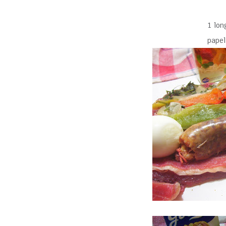
1 lon
papel