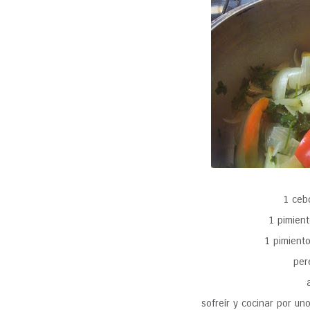
1 ceb
1 pimien
1 pimient
per
sofreír y cocinar por u