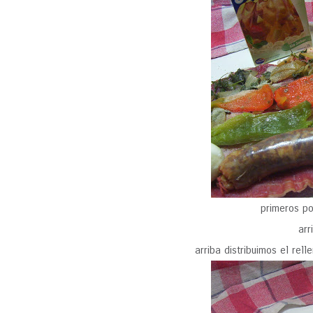
primeros p
arr
arriba distribuimos el re