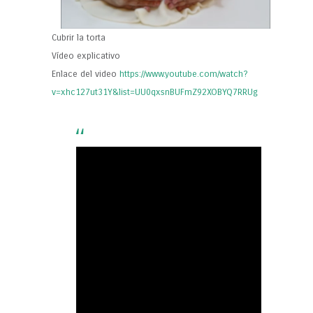
Cubrir la torta
Vídeo explicativo
Enlace del video
https://www.youtube.com/watch?
v=xhc127ut31Y&list=UU0qxsnBUFmZ92XOBYQ7RRUg