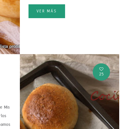
VER MÁS
25
e Mis
rlos
ábamos