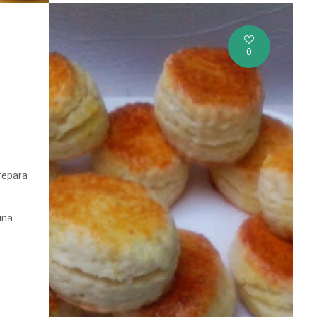
0
repara
una