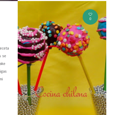
0
receta
s se
 cake
igas
mi