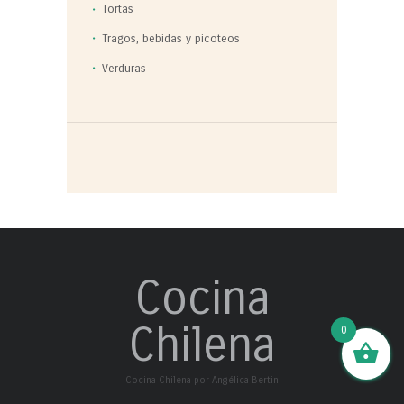
Tortas
Tragos, bebidas y picoteos
Verduras
Cocina
Chilena
0
Cocina Chilena por Angélica Bertin